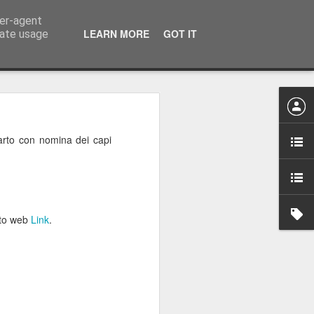
ser-agent
LEARN MORE
GOT IT
rate usage
parto con nomina dei capi
erver principale.
ito web
Link
.