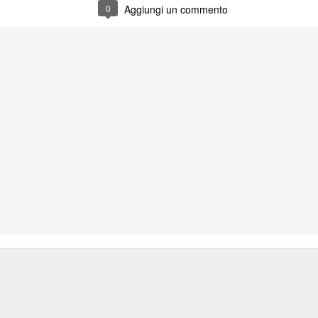
SPMX3.GOOGLEMAIL.COM.
0
Aggiungi un commento
SPMX4.GOOGLEMAIL.COM.
SPMX5.GOOGLEMAIL.COM.