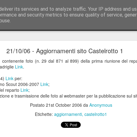
eliver its services and to analyze traffic. Your IP address and u
ormance and security metrics to ensure quality of service, gene
buse.
lide
DNS per Google Apps su Netsons
21/10/06 - Aggiornamenti sito Castelrotto 1
ominio "mail", per agganciare Google Apps.
2) contenente foto (n. 29 dal 871 al 899) della prima riunione del re
adriglie
Link
.
 sotto-dominio tramite il record 'A' che punti allo stesso indirizzo ip del s
gono inseriti i record 'MX'.
24)
Link
per:
anno Scout 2006-2007
Link
;
uenti record:
del reparto
Link
;
alore
zione e trasmissione delle foto al webmaster per la pubblicazione sul s
4.141.22.18
Postato
21st October 2006
da
Anonymous
SPMX.L.GOOGLE.COM.
Etichette:
aggiornamenti
castelrotto1
LT1.ASPMX.L.GOOGLE.COM.
LT2.ASPMX.L.GOOGLE.COM.
SPMX2.GOOGLEMAIL.COM.